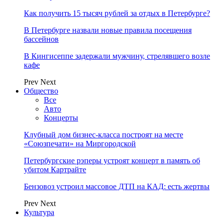
Как получить 15 тысяч рублей за отдых в Петербурге?
В Петербурге назвали новые правила посещения
бассейнов
В Кингисеппе задержали мужчину, стрелявшего возле
кафе
Prev
Next
Общество
Все
Авто
Концерты
Клубный дом бизнес-класса построят на месте
«Союзпечати» на Миргородской
Петербургские рэперы устроят концерт в память об
убитом Картрайте
Бензовоз устроил массовое ДТП на КАД: есть жертвы
Prev
Next
Культура