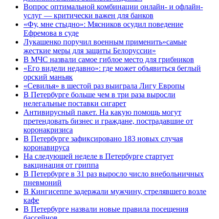
Вопрос оптимальной комбинации онлайн- и офлайн-
услуг — критически важен для банков
«Фу, мне стыдно»: Мясников осудил поведение
Ефремова в суде
Лукашенко поручил военным применить»самые
жесткие меры для защиты Белоруссии»
В МЧС назвали самое гиблое место для грибников
«Его видели недавно»: где может объявиться беглый
орский маньяк
«Севилья» в шестой раз выиграла Лигу Европы
В Петербурге больше чем в три раза выросли
нелегальные поставки сигарет
Антивирусный пакет. На какую помощь могут
претендовать бизнес и граждане, пострадавшие от
коронакризиса
В Петербурге зафиксировано 183 новых случая
коронавируса
На следующей неделе в Петербурге стартует
вакцинация от гриппа
В Петербурге в 31 раз выросло число внебольничных
пневмоний
В Кингисеппе задержали мужчину, стрелявшего возле
кафе
В Петербурге назвали новые правила посещения
бассейнов