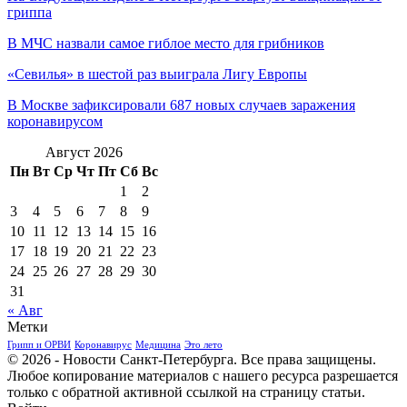
гриппа
В МЧС назвали самое гиблое место для грибников
«Севилья» в шестой раз выиграла Лигу Европы
В Москве зафиксировали 687 новых случаев заражения
коронавирусом
Август 2026
Пн
Вт
Ср
Чт
Пт
Сб
Вс
1
2
3
4
5
6
7
8
9
10
11
12
13
14
15
16
17
18
19
20
21
22
23
24
25
26
27
28
29
30
31
« Авг
Метки
Грипп и ОРВИ
Коронавирус
Медицина
Это лето
© 2026 - Новости Санкт-Петербурга. Все права защищены.
Любое копирование материалов с нашего ресурса разрешается
только с обратной активной ссылкой на страницу статьи.