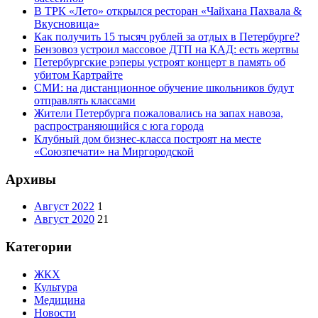
В ТРК «Лето» открылся ресторан «Чайхана Пахвала &
Вкусновица»
Как получить 15 тысяч рублей за отдых в Петербурге?
Бензовоз устроил массовое ДТП на КАД: есть жертвы
Петербургские рэперы устроят концерт в память об
убитом Картрайте
СМИ: на дистанционное обучение школьников будут
отправлять классами
Жители Петербурга пожаловались на запах навоза,
распространяющийся с юга города
Клубный дом бизнес-класса построят на месте
«Союзпечати» на Миргородской
Архивы
Август 2022
1
Август 2020
21
Категории
ЖКХ
Культура
Медицина
Новости